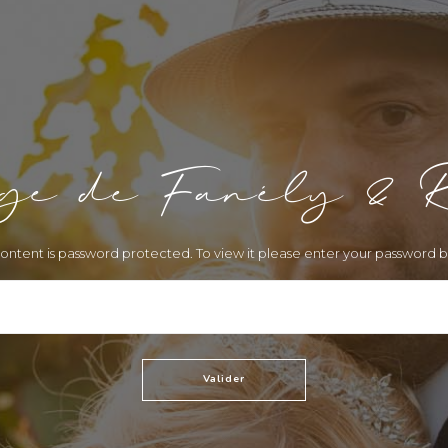
e de Fanély & 
content is password protected. To view it please enter your password 
Mot de passe :