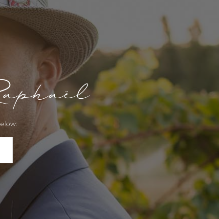
Raphaël
below: